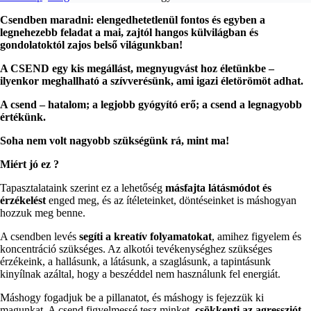
Csendben maradni: elengedhetetlenül fontos és egyben a
legnehezebb feladat a mai, zajtól hangos külvilágban és
gondolatoktól zajos belső világunkban!
A CSEND egy kis megállást, megnyugvást hoz életünkbe –
ilyenkor meghallható a szívverésünk, ami igazi életörömöt adhat.
A csend – hatalom; a legjobb gyógyító erő; a csend a legnagyobb
értékünk.
Soha nem volt nagyobb szükségünk rá, mint ma!
Miért jó ez ?
Tapasztalataink szerint ez a lehetőség
másfajta látásmódot és
érzékelést
enged meg, és az ítéleteinket, döntéseinket is máshogyan
hozzuk meg benne.
A csendben levés
segíti a kreatív folyamatokat
, amihez figyelem és
koncentráció szükséges. Az alkotói tevékenységhez szükséges
érzékeink, a hallásunk, a látásunk, a szaglásunk, a tapintásunk
kinyílnak azáltal, hogy a beszéddel nem használunk fel energiát.
Máshogy fogadjuk be a pillanatot, és máshogy is fejezzük ki
magunkat. A csend figyelmessé tesz minket,
csökkenti az agressziót