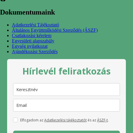
Dokumentumaink
Adatkezelési Tájékoztató
Általános Együttműködési Szerződés (ÁSZF)
Csatlakozási kérelem
Egyesületi alapszabály
Egység nyilatkozat
Ajándékozási Szerződés
Hírlevél feliratkozás
Elfogadom az
Adatkezelési tájékoztatót
és az
ÁSZF-t
.