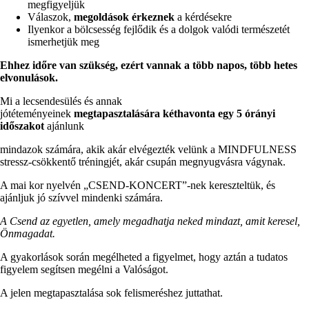
megfigyeljük
Válaszok,
megoldások érkeznek
a kérdésekre
Ilyenkor a bölcsesség fejlődik és a dolgok valódi természetét
ismerhetjük meg
Ehhez időre van szükség, ezért vannak a több napos, több hetes
elvonulások.
Mi a lecsendesülés és annak
jótéteményeinek
megtapasztalására
kéthavonta egy 5 órányi
időszakot
ajánlunk
mindazok számára, akik akár elvégezték velünk a MINDFULNESS
stressz-csökkentő tréningjét, akár csupán megnyugvásra vágynak.
A mai kor nyelvén „CSEND-KONCERT”-nek kereszteltük, és
ajánljuk jó szívvel mindenki számára.
A Csend az egyetlen, amely megadhatja neked mindazt, amit keresel,
Önmagadat.
A gyakorlások során megélheted a figyelmet, hogy aztán a tudatos
figyelem segítsen megélni a Valóságot.
A jelen megtapasztalása sok felismeréshez juttathat.