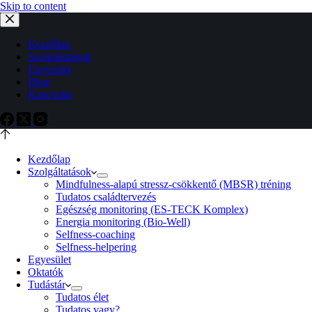
Skip to content
Kezdőlap
Szolgáltatások
Egyesület
Blog
Kapcsolat
Kezdőlap
Szolgáltatások
Mindfulness-alapú stressz-csökkentő (MBSR) tréning
Tudatos családtervezés
Egészség monitoring (ES-TECK Komplex)
Energia monitoring (Bio-Well)
Selfness-coaching
Selfness-helpering
Egyesület
Oktatók
Tudástár
Tudatos élet
Tudatos vagy?