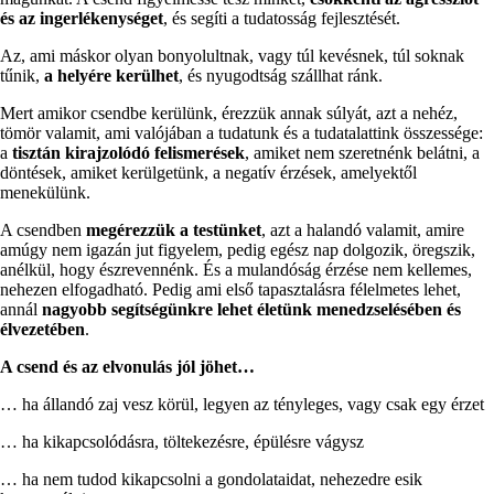
és az ingerlékenységet
, és segíti a tudatosság fejlesztését.
Az, ami máskor olyan bonyolultnak, vagy túl kevésnek, túl soknak
tűnik,
a helyére kerülhet
, és nyugodtság szállhat ránk.
Mert amikor csendbe kerülünk, érezzük annak súlyát, azt a nehéz,
tömör valamit, ami valójában a tudatunk és a tudatalattink összessége:
a
tisztán kirajzolódó felismerések
, amiket nem szeretnénk belátni, a
döntések, amiket kerülgetünk, a negatív érzések, amelyektől
menekülünk.
A csendben
megérezzük a testünket
, azt a halandó valamit, amire
amúgy nem igazán jut figyelem, pedig egész nap dolgozik, öregszik,
anélkül, hogy észrevennénk. És a mulandóság érzése nem kellemes,
nehezen elfogadható. Pedig ami első tapasztalásra félelmetes lehet,
annál
nagyobb segítségünkre lehet életünk menedzselésében és
élvezetében
.
A csend és az elvonulás jól jöhet…
… ha állandó zaj vesz körül, legyen az tényleges, vagy csak egy érzet
… ha kikapcsolódásra, töltekezésre, épülésre vágysz
… ha nem tudod kikapcsolni a gondolataidat, nehezedre esik