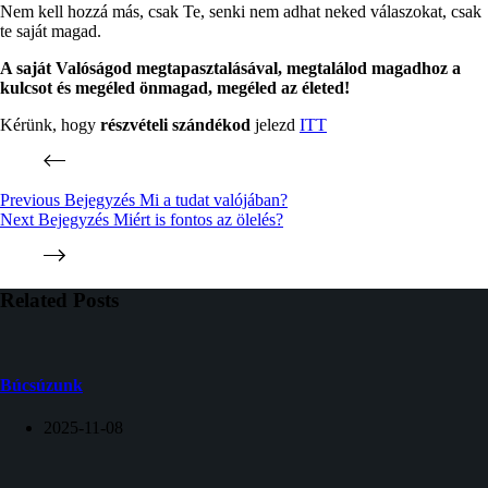
Nem kell hozzá más, csak Te, senki nem adhat neked válaszokat, csak
te saját magad.
A saját Valóságod megtapasztalásával, megtalálod magadhoz a
kulcsot és megéled önmagad, megéled az életed!
Kérünk, hogy
részvételi szándékod
jelezd
ITT
Previous
Bejegyzés
Mi a tudat valójában?
Next
Bejegyzés
Miért is fontos az ölelés?
Related Posts
Búcsúzunk
2025-11-08