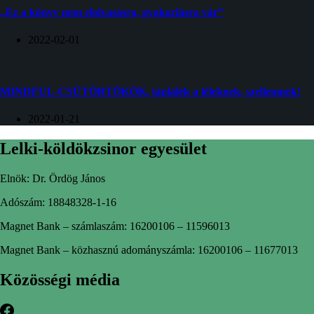
„Ez a könyv nem elolvasásra, gyakorlásra vár”
2022-02-01
MINDFUL-CSÜTÖRTÖKÖK, táplálék a léleknek, szellemnek!
2022-01-21
Lelki-köldökzsinor egyesület
Elnök: Dr. Ördög János
Adószám: 18848328-1-16
Magnet Bank – számlaszám: 16200106 – 11596013
Magnet Bank – közhasznú adományszámla: 16200106 – 11677013
Közösségi média