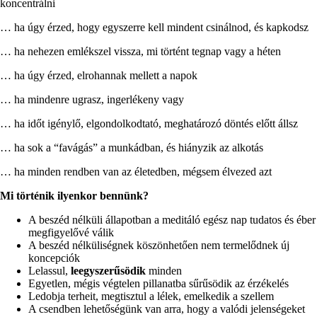
koncentrálni
… ha úgy érzed, hogy egyszerre kell mindent csinálnod, és kapkodsz
… ha nehezen emlékszel vissza, mi történt tegnap vagy a héten
… ha úgy érzed, elrohannak mellett a napok
… ha mindenre ugrasz, ingerlékeny vagy
… ha időt igénylő, elgondolkodtató, meghatározó döntés előtt állsz
… ha sok a “favágás” a munkádban, és hiányzik az alkotás
… ha minden rendben van az életedben, mégsem élvezed azt
Mi történik ilyenkor bennünk?
A beszéd nélküli állapotban a meditáló egész nap tudatos és éber
megfigyelővé válik
A beszéd nélküliségnek köszönhetően nem termelődnek új
koncepciók
Lelassul,
leegyszerűsödik
minden
Egyetlen, mégis végtelen pillanatba sűrűsödik az érzékelés
Ledobja terheit, megtisztul a lélek, emelkedik a szellem
A csendben lehetőségünk van arra, hogy a valódi jelenségeket