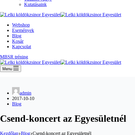
Kutatásaink
Webshop
Események
Blog
Kosár
Kapcsolat
MBSR tréning
Menu
admin
2017-10-10
Blog
Csend-koncert az Egyesületnél
Kezdőlap
Blog
Csend-koncert az Egyesületnél